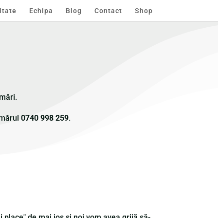
ltate
Echipa
Blog
Contact
Shop
mări.
numărul
0740 998 259
.
 place" de mai jos și noi vom avea grijă să-