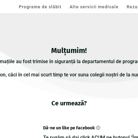
Programe de slăbit
Alte servicii medicale
Rezu
Mulțumim!
rmațiile au fost trimise în siguranță la departamentul de progra
fon, căci în cel mai scurt timp te vor suna colegii noștri de la 
Ce urmează?
Dă-ne un like pe Facebook 🙂
Te rugăm să dai click ACUM pe butonul "Îmi