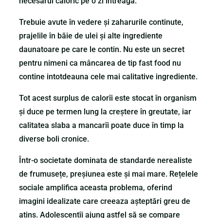
necesarul caloric pe o zi intreaga.
Trebuie avute în vedere și zaharurile continute,
prajelile în băie de ulei și alte ingrediente
daunatoare pe care le contin. Nu este un secret
pentru nimeni ca mâncarea de tip fast food nu
contine intotdeauna cele mai calitative ingrediente.
Tot acest surplus de calorîi este stocat în organism
și duce pe termen lung la creștere în greutate, iar
calitatea slaba a mancarîi poate duce în timp la
diverse boli cronice.
Într-o societate dominata de standarde nerealiste
de frumusețe, preșiunea este și mai mare. Rețelele
sociale amplifica aceasta problema, oferind
imagini idealizate care creeaza așteptări greu de
atins. Adolescentîi ajung astfel să se compare