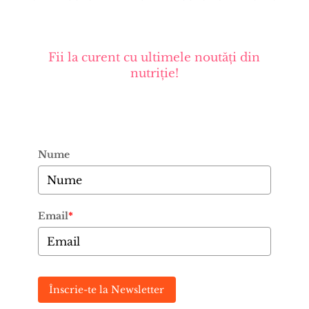
Fii la curent cu ultimele noutăți din
nutriție!
Nume
Email
*
Înscrie-te la Newsletter