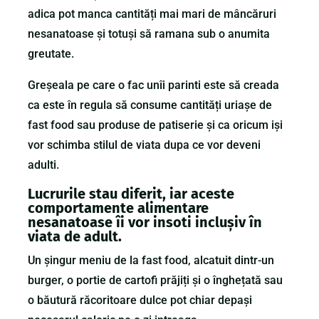
adica pot manca cantități mai mari de mâncăruri
nesanatoase și totuși să ramana sub o anumita
greutate.
Greșeala pe care o fac unîi parinti este să creada
ca este în regula să consume cantități uriașe de
fast food sau produse de patiserie și ca oricum iși
vor schimba stilul de viata dupa ce vor deveni
adulti.
Lucrurile stau diferit, iar aceste
comportamente alimentare
nesanatoase îi vor insoti inclușiv în
viata de adult.
Un șingur meniu de la fast food, alcatuit dintr-un
burger, o portie de cartofi prăjiți și o înghețată sau
o băutură răcoritoare dulce pot chiar depași