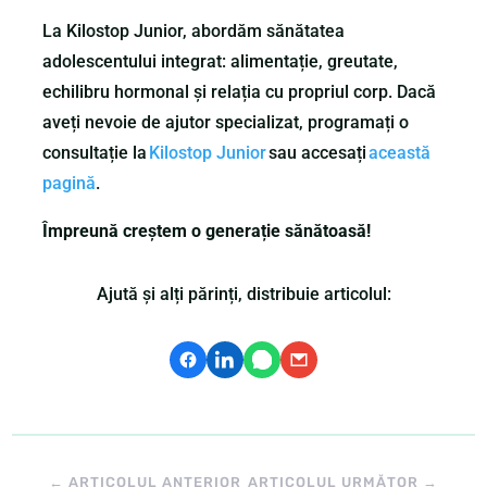
La Kilostop Junior, abordăm sănătatea
adolescentului integrat: alimentație, greutate,
echilibru hormonal și relația cu propriul corp. Dacă
aveți nevoie de ajutor specializat, programați o
consultație la
Kilostop Junior
sau accesați
această
pagină
.
Împreună creștem o generație sănătoasă!
Ajută și alți părinți, distribuie articolul:
←
ARTICOLUL ANTERIOR
ARTICOLUL URMĂTOR
→