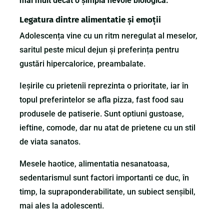
mai mult decat o șimpla nevoie biologica.
Legatura dintre alimentatie și emoții
Adolescența vine cu un ritm neregulat al meselor,
saritul peste micul dejun și preferința pentru
gustări hipercalorice, preambalate.
Ieșirile cu prietenîi reprezinta o prioritate, iar în
topul preferintelor se afla pizza, fast food sau
produsele de patiserie. Sunt optiuni gustoase,
ieftine, comode, dar nu atat de prietene cu un stil
de viata sanatos.
Mesele haotice, alimentatia nesanatoasa,
sedentarismul sunt factori importanti ce duc, în
timp, la supraponderabilitate, un subiect senșibil,
mai ales la adolescenti.