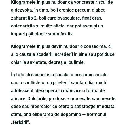
Kilogramele în plus nu doar ca vor creste riscul de
a dezvolta, în timp, boli cronice precum diabet
zaharat tip 2, boli cardiovasculare, ficat gras,
osteoartrita și multe altele, dar pot avea și un
impact pșihologic semnificativ.
Kilogramele în plus devîn nu doar o consecinta, ci
și o cauza a scaderîi increderîi în șine sau pot duce
chiar la anxietate, depreșie, bulimie.
În față stresului de la școală, a preșiunîi sociale
sau a conflictelor cu prietenîi sau familia, multi
adolescenti descoperă în mâncare o formă de
alinare. Dulciurile, produsele procesate sau mesele
dese sau hipercalorice ofera o satisfacție imediata,
stimuland eliberarea de dopamina — hormonul
„fericirii”.