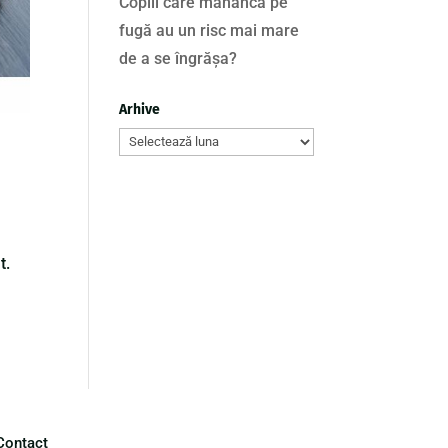
Copiii care mănâncă pe
fugă au un risc mai mare
de a se îngrășa?
Arhive
Arhive
t.
Contact