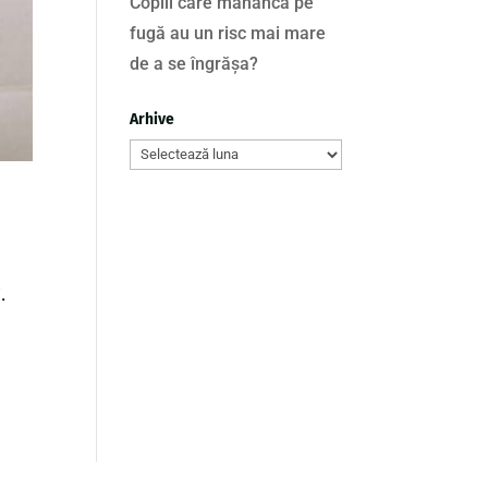
Copiii care mănâncă pe
fugă au un risc mai mare
de a se îngrășa?
Arhive
Arhive
.