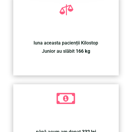

luna aceasta pacienții Kilostop
Junior au slăbit
166 kg

până acum am donat
332 lei