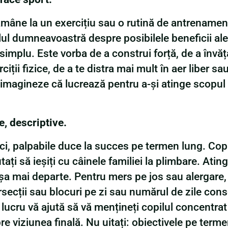
ămâne la un exercițiu sau o rutină de antrenamen
lul dumneavoastră despre posibilele beneficii ale e
r simplu. Este vorba de a construi forță, de a învăț
ții fizice, de a te distra mai mult în aer liber sa
i imagineze că lucrează pentru a-și atinge scopul
e, descriptive.
ici, palpabile duce la succes pe termen lung. Co
tați să ieșiți cu câinele familiei la plimbare. Ating
 așa mai departe. Pentru mers pe jos sau alergare
rsecții sau blocuri pe zi sau numărul de zile cons
 lucru vă ajută să vă mențineți copilul concentrat
re viziunea finală. Nu uitați: obiectivele pe terme