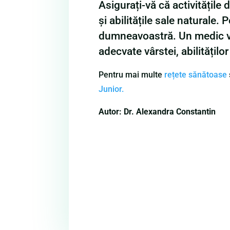
Asigurați-vă că activitățil
și abilitățile sale naturale.
dumneavoastră. Un medic vă po
adecvate vârstei, abilitățilo
Pentru mai multe
rețete sănătoase
Junior.
Autor: Dr. Alexandra Constantin