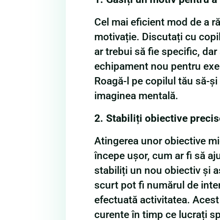
Cel mai eficient mod de a r
motivație. Discutați cu copi
ar trebui să fie specific, da
echipament nou pentru exerci
Roagă-l pe copilul tău să-ș
imaginea mentală.
2.
Stabiliți obiective precis
Atingerea unor obiective m
începe ușor, cum ar fi să aju
stabiliți un nou obiectiv și
scurt pot fi numărul de inte
efectuată activitatea. Acest
curente în timp ce lucrați sp