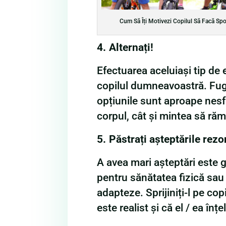
Cum Să Îți Motivezi Copilul Să Facă Spo
4.
Alternați!
Efectuarea aceluiași tip de 
copilul dumneavoastră. Fugiți
opțiunile sunt aproape nesfâ
corpul, cât și mintea să răm
5.
Păstrați așteptările rezo
A avea mari așteptări este 
pentru sănătatea fizică sau
adapteze. Sprijiniți-l pe copi
este realist și că el / ea în