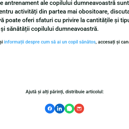
e de antrenament ale copilului dumneavoastră sun
 Pentru activități din partea mai obositoare, discut
ate oferi sfaturi cu privire la cantitățile și tipur
r și sănătății copilului dumneavoastră.
și
informații despre cum să ai un copil sănătos
, accesați și ca
Ajută și alți părinți, distribuie articolul: