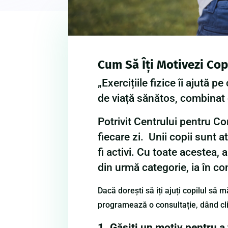
Cum Să Îți Motivezi Copi
„Exercițiile fizice îi ajută 
de viață sănătos, combinat c
Potrivit Centrului pentru Con
fiecare zi. Unii copii sunt 
fi activi. Cu toate acestea,
din urmă categorie, ia în con
Dacă dorești să iți ajuți copilul să 
programează o consultație, dând cl
1.
Găsiți un motiv pentru a