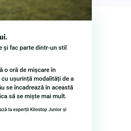
ui.
 și fac parte dintr-un stil
acă o oră de mișcare în
c cu ușurință modalități de a
 tău se încadrează în această
iica să se miște mai mult.
ză la experții Kilostop Junior și