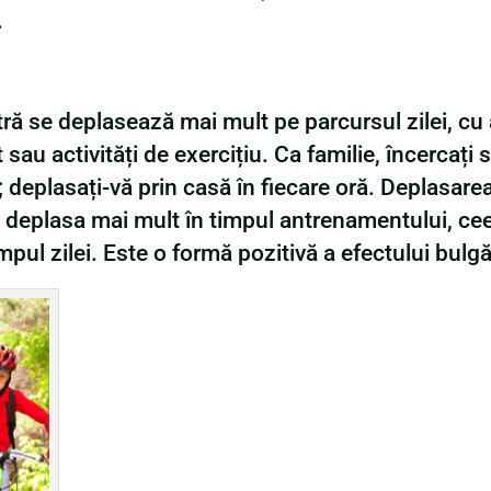
.
ă se deplasează mai mult pe parcursul zilei, cu 
au activități de exercițiu. Ca familie, încercați s
i; deplasați-vă prin casă în fiecare oră. Deplasare
ă deplasa mai mult în timpul antrenamentului, cee
mpul zilei. Este o formă pozitivă a efectului bulg