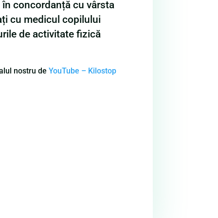
t în concordanță cu vârsta
ați cu medicul copilului
ile de activitate fizică
nalul nostru de
YouTube – Kilostop