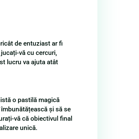
icât de entuziast ar fi
jucați-vă cu cercuri,
t lucru va ajuta atât
xistă o pastilă magică
e îmbunătățească și să se
urați-vă că obiectivul final
alizare unică.