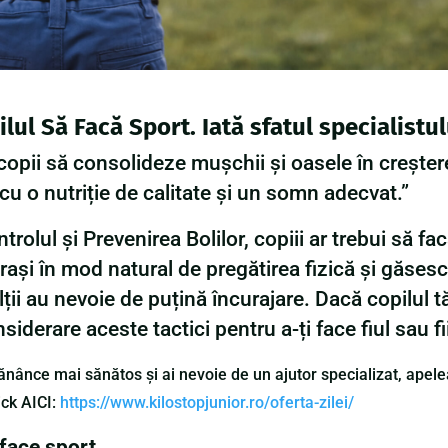
lul Să Facă Sport. Iată sfatul specialistul
pe copii să consolideze mușchii și oasele în creștere
u o nutriție de calitate și un somn adecvat.”
trolul și Prevenirea Bolilor, copiii ar trebui să f
atrași în mod natural de pregătirea fizică și găses
 alții au nevoie de puțină încurajare. Dacă copilul
siderare aceste tactici pentru a-ți face fiul sau f
mănânce mai sănătos și ai nevoie de un ajutor specializat, apelea
ick AICI:
https://www.kilostopjunior.ro/oferta-zilei/
 face sport.