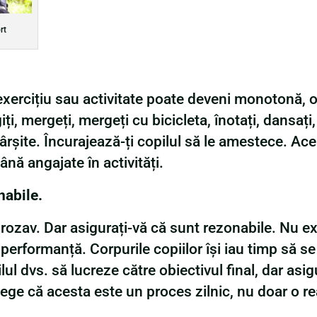
rt
exercițiu sau activitate poate deveni monotonă, or
, mergeți, mergeți cu bicicleta, înotați, dansați, 
rșite. Încurajează-ți copilul să le amestece. Aces
ână angajate în activități.
nabile.
grozav. Dar asigurați-vă că sunt rezonabile. Nu e
 performanță. Corpurile copiilor își iau timp să s
lul dvs. să lucreze către obiectivul final, dar asig
țelege că acesta este un proces zilnic, nu doar o re