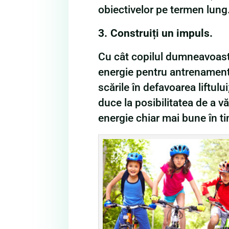
obiectivelor pe termen lung
3.
Construiți un impuls.
Cu cât copilul dumneavoastr
energie pentru antrenament s
scările în defavoarea liftulu
duce la posibilitatea de a v
energie chiar mai bune în ti