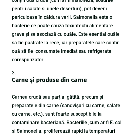
conțin ouă crude (cum ar fi maioneza, sosurile
pentru salate și unele deserturi), pot deveni
periculoase în căldura verii. Salmonella este o
bacterie ce poate cauza toxiinfecții alimentare
grave și se asociază cu ouăle. Este esential ouăle
sa fie păstrate la rece, iar preparatele care conțin
ouă să fie consumate imediat sau refrigerate
corespunzător.
Carne și produse din carne
Carnea crudă sau parțial gătită, precum și
preparatele din carne (sandvișuri cu carne, salate
cu carne, etc.), sunt foarte susceptibile la
contaminare bacteriană. Bacteriile ,cum ar fi E. coli
și Salmonella, proliferează rapid la temperaturi