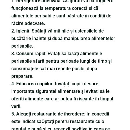
Refrigerare adecvată
: Asigurați-vă că frigiderul
funcționează la temperatura corectă și că
alimentele perisabile sunt păstrate în condiții de
răcire adecvate.
Igienă
: Spălați-vă mâinile și ustensilele de
bucătărie înainte și după manipularea alimentelor
perisabile.
Consum rapid
: Evitați să lăsați alimentele
perisabile afară pentru perioade lungi de timp și
consumați-le cât mai repede posibil după
preparare.
Educarea copiilor
: Învățați copiii despre
importanța siguranței alimentare și evitați să le
oferiți alimente care ar putea fi riscante în timpul
verii.
Alegeți restaurante de încredere
: In concedii
este indicat saOptați pentru restaurante cu o
reputație bună și cu recenzii pozitive în ceea ce