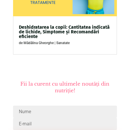
Deshidratarea la copii: Cantitatea indicată
de lichide, Simptome și Recomandări
eficiente
de
Mădălina Gheorghe
|
Sanatate
Fii la curent cu ultimele noutăți din
nutriție!