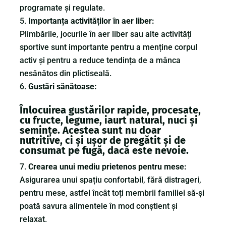
programate și regulate.
Importanța activităților în aer liber:
Plimbările, jocurile în aer liber sau alte activități
sportive sunt importante pentru a menține corpul
activ și pentru a reduce tendința de a mânca
nesănătos din plictiseală.
Gustări sănătoase:
Înlocuirea gustărilor rapide, procesate,
cu fructe, legume, iaurt natural, nuci și
semințe. Acestea sunt nu doar
nutritive, ci și ușor de pregătit și de
consumat pe fugă, dacă este nevoie.
Crearea unui mediu prietenos pentru mese:
Asigurarea unui spațiu confortabil, fără distrageri,
pentru mese, astfel încât toți membrii familiei să-și
poată savura alimentele în mod conștient și
relaxat.