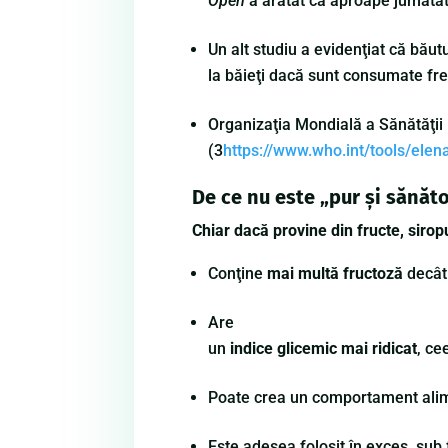
Open
a arătat că aproape jumătate
Un alt studiu a evidenţiat că băut
la băieţi dacă sunt consumate frec
Organizaţia Mondială a Sănătăţii 
(3
https://www.who.int/tools/ele
De ce nu este „pur şi sănăto
Chiar dacă provine din fructe, sirop
Conţine
mai multă fructoză
decât 
Are
un
indice glicemic mai ridicat
, ce
Poate crea un comportament alime
Este adesea folosit în exces, sub 