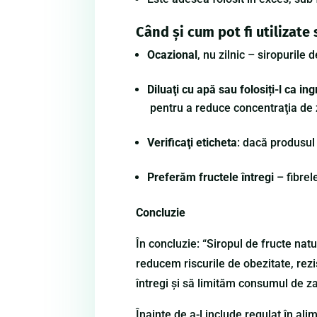
Când şi cum pot fi utilizate
Ocazional
, nu zilnic – siropurile 
Diluaţi cu apă sau folosiți-l ca in
pentru a reduce concentraţia de z
Verificaţi eticheta
: dacă produsul
Preferăm fructele întregi
– fibrel
Concluzie
În concluzie: “Siropul de fructe na
reducem riscurile de obezitate, rezi
întregi şi să limităm consumul de za
Înainte de a-l include regulat în ali