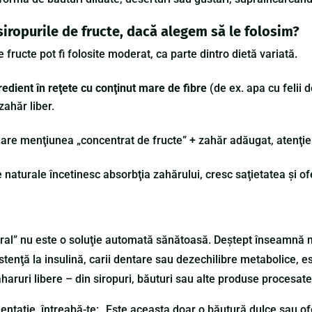
 siropurile de fructe, dacă alegem să le folosim?
de fructe pot fi folosite moderat, ca parte dintro dietă variată.
gredient în reţete cu conţinut mare de fibre
(de ex. apa cu felii d
ahăr liber.
 are menţiunea „concentrat de fructe” + zahăr adăugat, atenţie
e naturale încetinesc absorbţia zahărului, cresc saţietatea şi of
tural” nu este o soluţie automată sănătoasă. Deştept înseamnă
stenţă la insulină, carii dentare sau dezechilibre metabolice, e
haruri libere – din siropuri, băuturi sau alte produse procesate
mentaţie, întreabă-te: „Este aceasta doar o băutură dulce sau ofer