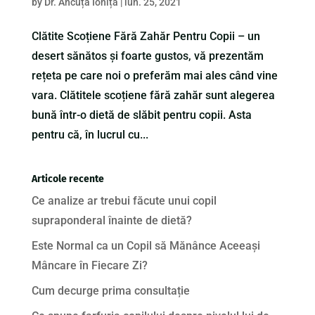
by
Dr. Ancuța Ioniță
|
iun. 25, 2021
Clătite Scoțiene Fără Zahăr Pentru Copii – un
desert sănătos și foarte gustos, vă prezentăm
rețeta pe care noi o preferăm mai ales când vine
vara. Clătitele scoțiene fără zahăr sunt alegerea
bună într-o dietă de slăbit pentru copii. Asta
pentru că, în lucrul cu...
Articole recente
Ce analize ar trebui făcute unui copil
supraponderal înainte de dietă?
Este Normal ca un Copil să Mănânce Aceeași
Mâncare în Fiecare Zi?
Cum decurge prima consultație