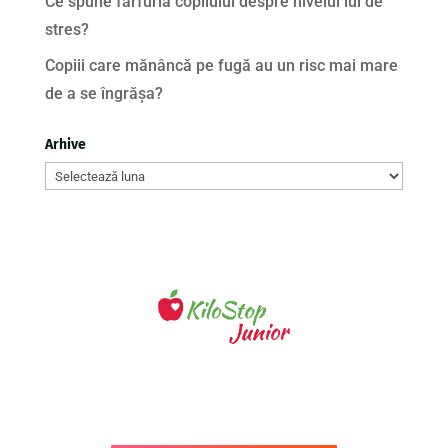
Ce spune farfuria copilului despre nivelul lui de
stres?
Copiii care mănâncă pe fugă au un risc mai mare
de a se îngrășa?
Arhive
Arhive