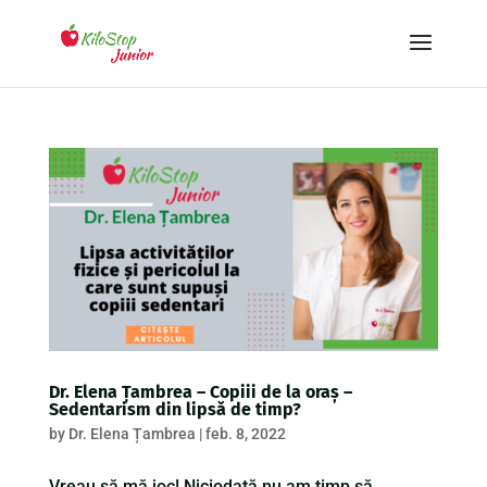
Dr. Elena Țambrea – Copiii de la oraș –
Sedentarism din lipsă de timp?
by
Dr. Elena Țambrea
|
feb. 8, 2022
Vreau să mă joc! Niciodată nu am timp să