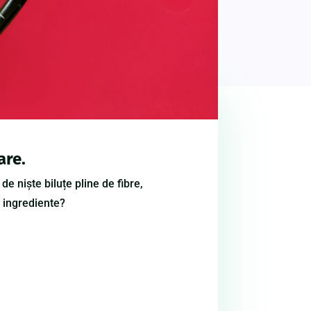
are.
de
niște
biluțe pline de fibre,
3
ingrediente
?