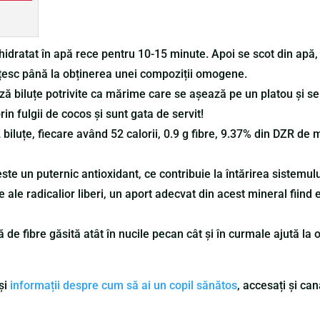
idratat în apă rece pentru 10-15 minute. Apoi se scot din apă, 
țesc până la obținerea unei compoziții omogene.
 biluțe potrivite ca mărime care se așează pe un platou și se 
in fulgii de cocos și sunt gata de servit!
 biluțe, fiecare având 52 calorii, 0.9 g fibre, 9.37% din DZR de 
te un puternic antioxidant, ce contribuie la întărirea sistemulu
 ale radicalior liberi, un aport adecvat din acest mineral fiind
de fibre găsită atât în nucile pecan cât și în curmale ajută la 
și
informații despre cum să ai un copil sănătos
, accesați și ca