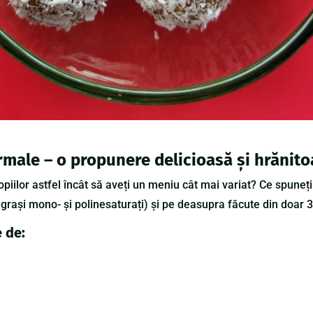
rmale – o propunere delicioasă și hrănito
piilor astfel
încât
să
aveți
un meniu
cât
mai
variat? Ce
spuneți
i
grași
mono-
și
polinesaturați)
și
pe deasupra
făcute
din doar 
 de: