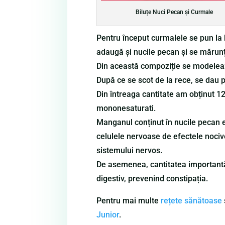
Biluțe Nuci Pecan și Curmale
Pentru început curmalele se pun la h
adaugă și nucile pecan și se mărun
Din această compoziție se modelează
După ce se scot de la rece, se dau pr
Din întreaga cantitate am obținut 12
mononesaturati.
Manganul conținut în nucile pecan es
celulele nervoase de efectele nocive
sistemului nervos.
De asemenea, cantitatea importantă 
digestiv, prevenind constipația.
Pentru mai multe
rețete sănătoase
Junior
.