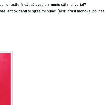
copiilor astfel încât să aveți un meniu cât mai variat?
ibre, antioxidanți și “grăsimi bune” (acizi grași mono- și poline