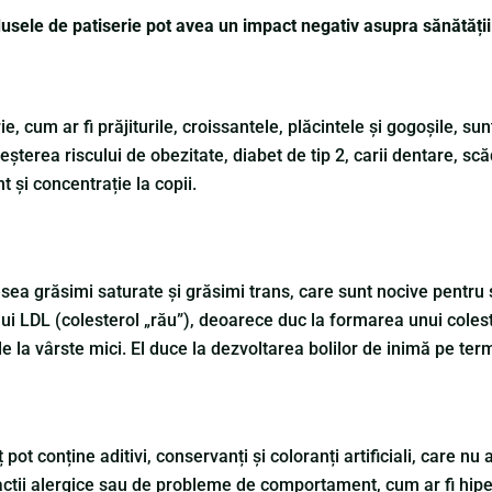
usele de patiserie pot avea un impact negativ asupra sănătății 
e, cum ar fi prăjiturile, croissantele, plăcintele și gogoșile, s
șterea riscului de obezitate, diabet de tip 2, carii dentare, scă
și concentrație la copii.
sea grăsimi saturate și grăsimi trans, care sunt nocive pentru 
lui LDL (colesterol „rău”), deoarece duc la formarea unui coles
 la vârste mici. El duce la dezvoltarea bolilor de inimă pe ter
ot conține aditivi, conservanți și coloranți artificiali, care nu a
reacții alergice sau de probleme de comportament, cum ar fi hipe