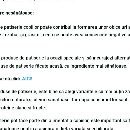
are nesănătoase:
e patiserie copiilor poate contribui la formarea unor obiceiu
 în zahăr și grăsimi, ceea ce poate avea consecințe negative a
 produse de patiserie la ocazii speciale și să încurajezi alterna
roduse de patiserie făcute acasă, cu ingrediente mai sănătoase.
se dă click
AICI!
oduse de patiserie, este bine să alegi variantele cu mai puțin za
citori naturali și uleiuri sănătoase. Iar după consumul lor să îți
teine slabe și fructe.
erie pot face parte din alimentația copiilor, este important să
sănătoase pentru a asigura o dietă variată și echilibrată.