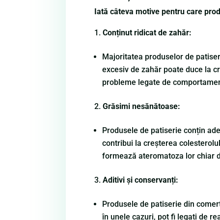
Iată câteva motive pentru care prod
Conținut ridicat de zahăr:
Majoritatea produselor de patiseri
excesiv de zahăr poate duce la cre
probleme legate de comportament 
Grăsimi nesănătoase:
Produsele de patiserie conțin ade
contribui la creșterea colesterolu
formează ateromatoza lor chiar de
Aditivi și conservanți:
Produsele de patiserie din comerț p
în unele cazuri, pot fi legați de 