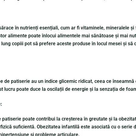
race în nutrienți esențiali, cum ar fi vitaminele, mineralele și f
tor alimente poate înlocui alimentele mai sănătoase și mai nut
 lung copiii pot să prefere aceste produse în locul mesei și să
le de patiserie au un indice glicemic ridicat, ceea ce înseamnă
st lucru poate duce la oscilații de energie și la senzația de fo
e:
atiserie poate contribui la creșterea în greutate și la obezitat
te fizică suficientă. Obezitatea infantilă este asociată cu o se
e, hipertensiune și probleme articulare.