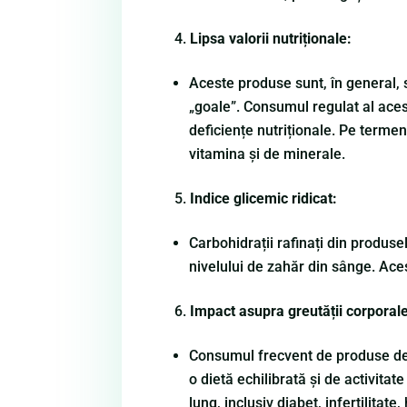
Lipsa valorii nutriționale:
Aceste produse sunt, în general, să
„goale”. Consumul regulat al aces
deficiențe nutriționale. Pe termen
vitamina și de minerale.
Indice glicemic ridicat:
Carbohidrații rafinați din produse
nivelului de zahăr din sânge. Ace
Impact asupra greutății corporal
Consumul frecvent de produse de p
o dietă echilibrată și de activita
lung, inclusiv diabet, infertilitat