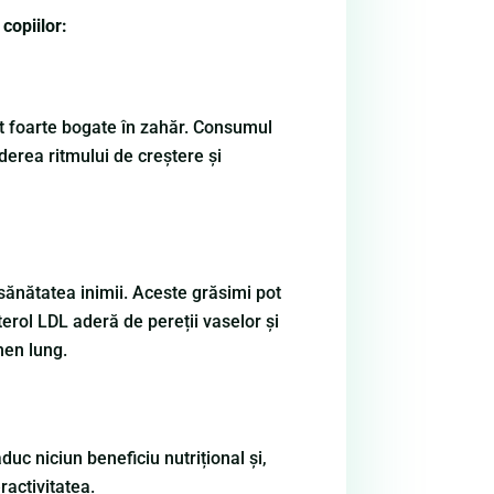
copiilor:
unt foarte bogate în zahăr. Consumul
derea ritmului de creștere și
sănătatea inimii. Aceste grăsimi pot
terol LDL aderă de pereții vaselor și
men lung.
duc niciun beneficiu nutrițional și,
ractivitatea.