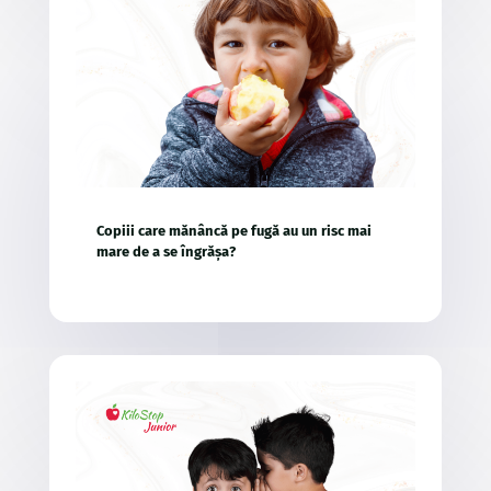
Copiii care mănâncă pe fugă au un risc mai
mare de a se îngrășa?