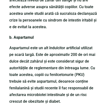
afectează nivelul de zahăr din sânge și nu are
efecte adverse asupra sănătății copiilor. Cu toate
acestea unele studii arată că sucraloza declanșază
crize la persoanele cu sindrom de intestin iritabil și
e de evitat la acestea.
b. Aspartamul
Aspartamul este un alt îndulcitor artificial utilizat
pe scară largă. Este de aproximativ 200 de ori mai
dulce decât zahărul și este considerat sigur de
autoritățile de reglementare din întreaga lume. Cu
toate acestea, copiii cu fenilcetonurie (PKU)
trebuie să evite aspartamul, deoarece conține
fenilalanină și studii recente îl fac responsabil de
afectarea microbiotei intestinale și de un risc
crescut de obezitate și diabet.