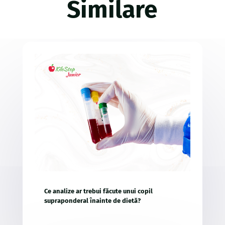
Similare
Ce analize ar trebui făcute unui copil
supraponderal înainte de dietă?