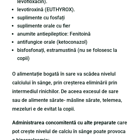
levofloxacin).
levotiroxină (EUTHYROX).
suplimente cu fosfați
suplimente orale cu fier
anumite antiepileptice: Fenitoină
antifungice orale (ketoconazol)
bisfosfonați, estramustină (nu se folosesc la
copii)
O alimentație bogată în sare va scădea nivelul
calciului în sânge, prin creșterea eliminării prin
intermediul rinichilor. De aceea excesul de sare
sau de alimente sărate- măsline sărate, telemea,
mezeluri e de evitat la copii.
Administrarea concomitentă cu alte preparate
care
pot crește nivelul de calciu în sânge poate provoca