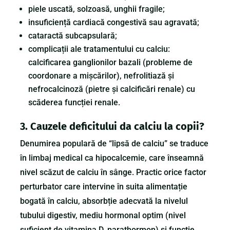
piele uscată, solzoasă, unghii fragile;
insuficiență cardiacă congestivă sau agravată;
cataractă subcapsulară;
complicații ale tratamentului cu calciu:
calcificarea ganglionilor bazali (probleme de
coordonare a mișcărilor), nefrolitiază și
nefrocalcinoză (pietre și calcificări renale) cu
scăderea funcției renale.
3. Cauzele deficitului da calciu la copii?
Denumirea populară de “lipsă de calciu” se traduce
în limbaj medical ca hipocalcemie, care înseamnă
nivel scăzut de calciu în sânge. Practic orice factor
perturbator care intervine în suita alimentație
bogată în calciu, absorbție adecvată la nivelul
tubului digestiv, mediu hormonal optim (nivel
suficient de vitamina D, parathormon) și funcție