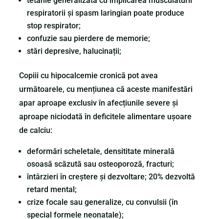
tetanie generalizată cu implicarea musculaturii
respiratorii și spasm laringian poate produce
stop respirator;
confuzie sau pierdere de memorie;
stări depresive, halucinații;
Copiii cu hipocalcemie cronică pot avea
următoarele, cu mențiunea că aceste manifestări
apar aproape exclusiv în afecțiunile severe și
aproape niciodată în deficitele alimentare ușoare
de calciu:
deformări scheletale, densititate minerală
osoasă scăzută sau osteoporoză, fracturi;
întârzieri în creștere și dezvoltare; 20% dezvoltă
retard mental;
crize focale sau generalize, cu convulsii (în
special formele neonatale);