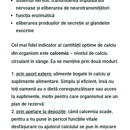
sistemul nervos: transmiterea impulsurilor
nervoase și eliberarea de neurotransmițători
funcția enzimatică
eliberarea produșilor de secreție ai glandelor
exocrine
Cel mai fidel indicator al cantității optime de calciu
din organism este
calcemia
– nivelul de calciu
circulant în sânge. Ea se menține prin două moduri:
prin aport extern:
alimente bogate în calciu și
suplimente alimentare. Simplu și eficient, însă nu
toți oamenii au o dietă corespunzătoare sau acces
la suplimente, motiv pentru care organismul are un
plan de rezervă:
prin apelare la depozite
: când calcemia scade,
pentru a nu pune în pericol funcțiile vitale
desfășurare cu ajutorul calciului se pun în mișcare