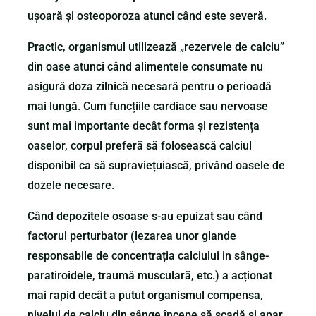
ușoară și osteoporoza atunci când este severă.
Practic, organismul utilizează „rezervele de calciu”
din oase atunci când alimentele consumate nu
asigură doza zilnică necesară pentru o perioadă
mai lungă. Cum funcțiile cardiace sau nervoase
sunt mai importante decât forma și rezistența
oaselor, corpul preferă să folosească calciul
disponibil ca să supraviețuiască, privând oasele de
dozele necesare.
Când depozitele osoase s-au epuizat sau când
factorul perturbator (lezarea unor glande
responsabile de concentrația calciului in sânge-
paratiroidele, traumă musculară, etc.) a acționat
mai rapid decât a putut organismul compensa,
nivelul de calciu din sânge începe să scadă și apar