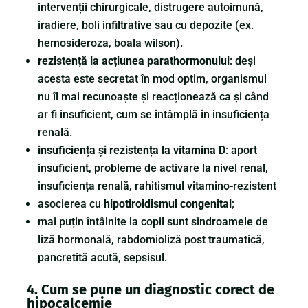
intervenții chirurgicale, distrugere autoimună,
iradiere, boli infiltrative sau cu depozite (ex.
hemosideroza, boala wilson).
rezistență la acțiunea parathormonului
: deși
acesta este secretat în mod optim, organismul
nu îl mai recunoaște și reacționează ca și când
ar fi insuficient, cum se întâmplă în insuficiența
renală.
insuficiența și rezistența la vitamina D
: aport
insuficient, probleme de activare la nivel renal,
insuficiența renală, rahitismul vitamino-rezistent
asocierea cu
hipotiroidismul congenital
;
mai puțin întâlnite la copil sunt sindroamele de
liză hormonală, rabdomioliză post traumatică,
pancretită acută, sepsisul.
4. Cum se pune un diagnostic corect de
hipocalcemie