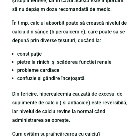
și suplimentele, iar în cazul acesta este important
să nu depășim doza recomandată de medic.
În timp, calciul absorbit poate să crească nivelul de
calciu din sânge (hipercalcemie), care poate să se
depună prin diverse țesuturi, ducând la:
constipație
pietre la rinichi și scăderea funcției renale
probleme cardiace
confuzie și gândire încețoșată
Din fericire, hipercalcemia cauzată de excesul de
suplimente de calciu ( și antiacide) este reversibilă,
iar nivelul de calciu revine la normal când
administrarea se oprește.
Cum evităm supraîncărcarea cu calciu?