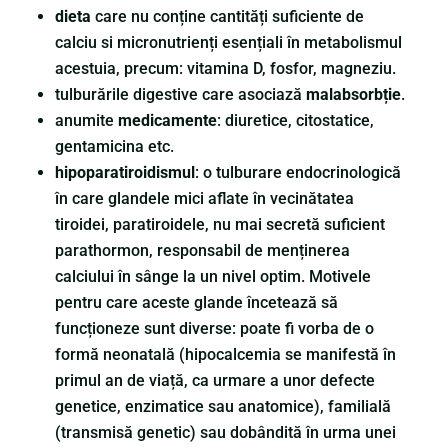
dieta
care nu conține cantități suficiente de
calciu si micronutrienți esențiali în metabolismul
acestuia, precum: vitamina D, fosfor, magneziu.
tulburările digestive care asociază
malabsorbție
.
anumite
medicamente
: diuretice, citostatice,
gentamicina etc.
hipoparatiroidismul
: o tulburare endocrinologică
în care glandele mici aflate în vecinătatea
tiroidei, paratiroidele, nu mai secretă suficient
parathormon, responsabil de menținerea
calciului în sânge la un nivel optim. Motivele
pentru care aceste glande încetează să
funcționeze sunt diverse: poate fi vorba de o
formă neonatală (hipocalcemia se manifestă în
primul an de viață, ca urmare a unor defecte
genetice, enzimatice sau anatomice), familială
(transmisă genetic) sau dobândită în urma unei