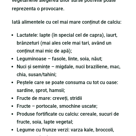
vegetariene alegerea unor surse potrivite poate
reprezenta o provocare.
Iată alimentele cu cel mai mare conținut de calciu:
Lactatele: lapte (în special cel de capra), iaurt,
brânzeturi (mai ales cele mai tari, având un
conținut mai mic de apă);
Leguminoase – fasole, linte, soia, năut;
Nuci și semințe – migdale, nuci braziliene, mac,
chia, susan/tahini;
Peștele care se poate consuma cu tot cu oase:
sardine, șprot, hamsii;
Fructe de mare: creveți, stridii
Fructe – portocale, smochine uscate;
Produse fortificate cu calciu: cereale, sucuri de
fructe, soia, lapte vegetal;
Legume cu frunze verzi: varza kale, broccoli,