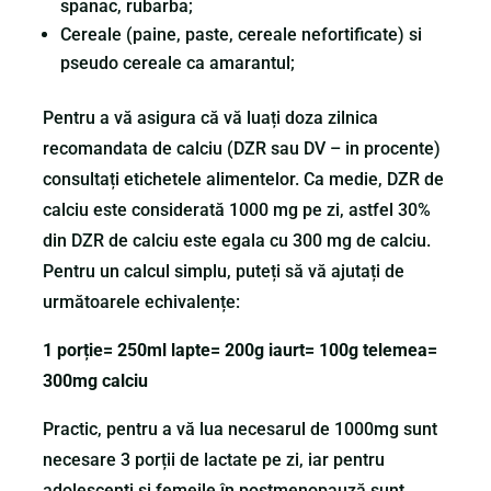
spanac, rubarba;
Cereale (paine, paste, cereale nefortificate) si
pseudo cereale ca amarantul;
Pentru a vă asigura că vă luați doza zilnica
recomandata de calciu (DZR sau DV – in procente)
consultați etichetele alimentelor. Ca medie, DZR de
calciu este considerată 1000 mg pe zi, astfel 30%
din DZR de calciu este egala cu 300 mg de calciu.
Pentru un calcul simplu, puteți să vă ajutați de
următoarele echivalențe:
1 porție= 250ml lapte= 200g iaurt= 100g telemea=
300mg calciu
Practic, pentru a vă lua necesarul de 1000mg sunt
necesare 3 porții de lactate pe zi, iar pentru
adolescenți și femeile în postmenopauză sunt