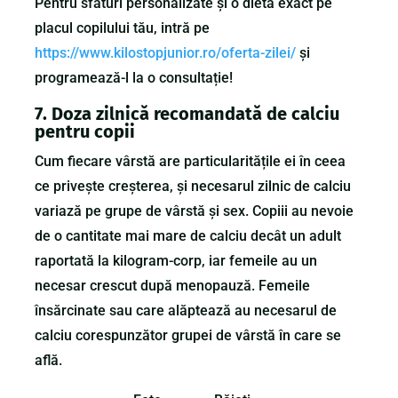
Pentru sfaturi personalizate și o dietă exact pe
placul copilului tău, intră pe
https://www.kilostopjunior.ro/oferta-zilei/
și
programează-l la o consultație!
7.
Doza zilnică recomandată de calciu
pentru copii
Cum fiecare vârstă are particularitățile ei în ceea
ce privește creșterea, și necesarul zilnic de calciu
variază pe grupe de vârstă și sex. Copiii au nevoie
de o cantitate mai mare de calciu decât un adult
raportată la kilogram-corp, iar femeile au un
necesar crescut după menopauză. Femeile
însărcinate sau care alăptează au necesarul de
calciu corespunzător grupei de vârstă în care se
află.