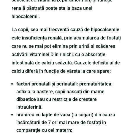
renală păstrată poate sta la baza unei
hipocalcemii.
La copii
, cea mai frecventă cauză de hipocalcemie
este insuficiența renală
, prin acumularea de fosfați
care nu se mai pot elimina prin urină și scăderea
activării vitaminei D în rinichi, cu o absorbție
intestinală de calciu scăzută. Cauzele deficitului de
calciu diferă în funcție de vârsta la care apare:
factori prenatali și perinatali: prematuritatea
;
asfixia la naștere, copii născuți din mame
dibaetice sau cu restricție de creștere
intrauterină.
hrănirea cu
lapte de vaca
(la sugari) din cauza
încărcăturii de 7 ori mai mare de fosfați în
comparație cu cel matern;