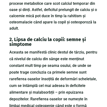
procese metabolice care scot calciul temporar din
oase și dinți. Astfel, deficitul prelungit de calciu și o
calcemie mică pot duce în timp la rahitism și
osteomalacie când apare la copil și osteoporoză la
adult.
2. Lipsa de calciu la copii: semne și
simptome
Aceasta se manifestă clinic destul de târziu, pentru
că nivelul de calciu din sânge este menținut
constant mult timp pe seama osului, de unde se
poate trage concluzia ca primele semne sunt
rarefierea oaselor însoțită de deformări scheletale,
cum se întâmplă cel mai adesea în deficitele
alimentare și malabsorbții – prin epuizarea
depozitelor. Rarefierea oaselor se numește în
limbaj medical osteopenie când este o formă