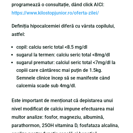
programează o consultație, dând click AICI:
https://www.kilostopjunior.ro/oferta-zilei/
Definiția hipocalcemiei diferă cu vârsta copilului,
astfel:
copil: calciu seric total <8.5 mg/dl
sugarul la termen: calciu seric total <8mg/dl
sugarul prematur: calciul seric total <7mg/dl la
copiii care cântăresc mai puțin de 1.5kg.
Semnele clinice încep să se manifeste când
calcemia scade sub 4mg/dl.
Este important de menționat că depistarea unui
nivel modificat de calciu impune efectuarea mai
multor analize: fosfor, magneziu, albumină,
parathormon, 25OH vitamina D, fosfataza alcalina,