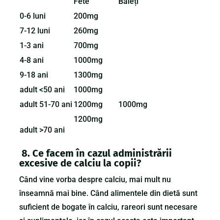
Fete
Băieți
0-6 luni
200mg
7-12 luni
260mg
1-3 ani
700mg
4-8 ani
1000mg
9-18 ani
1300mg
adult <50 ani
1000mg
adult 51-70 ani
1200mg
1000mg
1200mg
adult >70 ani
8.
Ce facem în cazul administrării
excesive de calciu la copii?
Când vine vorba despre calciu, mai mult nu
înseamnă mai bine. Când alimentele din dietă sunt
suficient de bogate în calciu, rareori sunt necesare