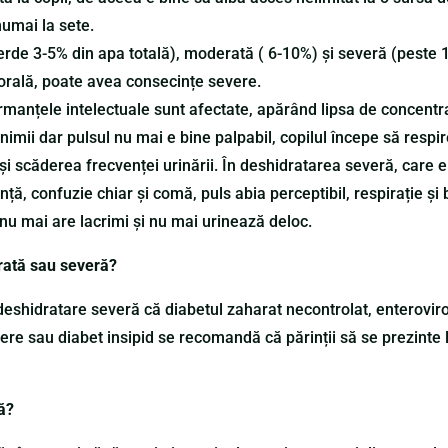
umai la sete.
rde 3-5% din apa totală), moderată ( 6-10%) și severă (peste 1
orală, poate avea consecințe severe.
manțele intelectuale sunt afectate, apărând lipsa de concentr
e inimii dar pulsul nu mai e bine palpabil, copilul începe să respi
 și scăderea frecvenței urinării. În deshidratarea severă, care
ță, confuzie chiar și comă, puls abia perceptibil, respirație și 
 nu mai are lacrimi și nu mai urinează deloc.
rată sau severă?
 deshidratare severă că diabetul zaharat necontrolat, enteroviro
evere sau diabet insipid se recomandă că părinții să se prezint
ă?