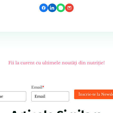
Fii la curent cu ultimele noutăți din nutriție!
Email
*
Înscrie-te la Newsl