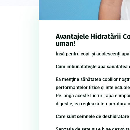
Avantajele Hidratării C
uman!
Însă pentru copii și adolescenți apa
Cum îmbunătățește apa sănătatea c
Ea menține sănătatea copiilor noștri
performanțelor fizice și intelectua
Pe lângă aceste lucruri, apa e impo
digestie, ea reglează temperatura co
Care sunt semnele de deshidratare 
Senzația de sete nu e bine dezvoltat