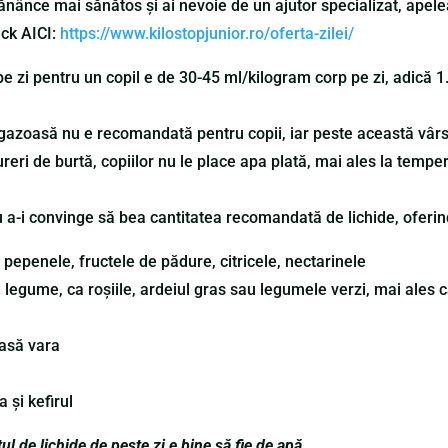
mănânce mai sănătos și ai nevoie de un ajutor specializat, apelea
ick AICI:
https://www.kilostopjunior.ro/oferta-zilei/
 zi pentru un copil e de 30-45 ml/kilogram corp pe zi, adică 1.5-
gazoasă nu e recomandată pentru copii, iar peste această vârst
ri de burtă, copiilor nu le place apa plată, mai ales la tempe
u a-i convinge să bea cantitatea recomandată de lichide, oferin
 pepenele, fructele de pădure, citricele, nectarinele
 legume, ca roșiile, ardeiul gras sau legumele verzi, mai ales 
casă vara
 și kefirul
l de lichide de peste zi e bine să fie de apă.