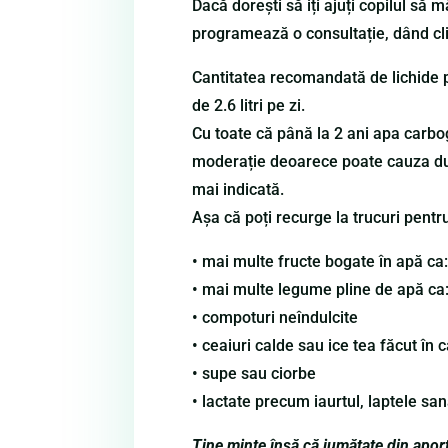
Dacă dorești să iți ajuți copilul să 
programează o consultație, dând cl
Cantitatea recomandată de lichide pe
de 2.6 litri pe zi.
Cu toate că până la 2 ani apa carbo
moderație deoarece poate cauza dure
mai indicată.
Așa că poți recurge la trucuri pentr
• mai multe fructe bogate în apă ca:
• mai multe legume pline de apă ca:
• compoturi neîndulcite
• ceaiuri calde sau ice tea făcut în 
• supe sau ciorbe
• lactate precum iaurtul, laptele sana
Ține minte însă că jumătate din aportu