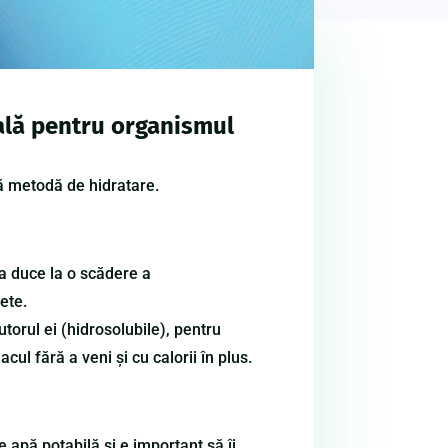
tală pentru organismul
nă metodă de hidratare.
ea duce la o scădere a
ete.
torul ei (hidrosolubile), pentru
ul fără a veni și cu calorii în plus.
 apă potabilă și e important să îi