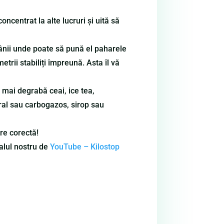
oncentrat la alte lucruri și uită să
ânii unde poate să pună el paharele
trii stabiliți împreună. Asta îl vă
ar mai degrabă ceai, ice tea,
tural sau carbogazos, sirop sau
are corectă!
nalul nostru de
YouTube – Kilostop