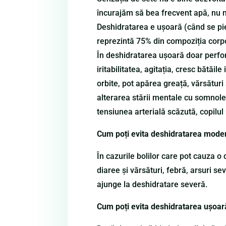
încurajăm să bea frecvent apă, nu n
Deshidratarea e ușoară (când se pie
reprezintă 75% din compoziția corp
În deshidratarea ușoară doar perfor
iritabilitatea, agitația, cresc bătăil
orbite, pot apărea greață, vărsături
alterarea stării mentale cu somnolen
tensiunea arterială scăzută, copilul
Cum poți evita deshidratarea mode
În cazurile bolilor care pot cauza o
diaree și vărsături, febră, arsuri s
ajunge la deshidratare severă.
Cum poți evita deshidratarea ușoar