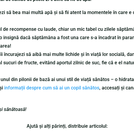
ezi să bea mai multă apă și să fii atent la momentele în care e c
ul de recompense cu laude, chiar un mic tabel cu zilele săptăm
u o insignă dacă săptămâna a fost una care s-a încadrat în parame
area!
îi încurajezi să aibă mai multe lichide și în viață lor socială, d
l sucuri de fructe, evitând aportul zilnic de suc, fie că e el na
a unul din pilonii de bază ai unui stil de viață sănătos – o hidrat
și
informații despre cum să ai un copil sănătos
, accesați și ca
și sănătoasă!
Ajută și alți părinți, distribuie articolul: