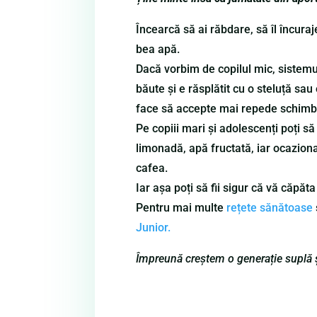
Încearcă să ai răbdare, să îl încuraj
bea apă.
Dacă vorbim de copilul mic, sistem
băute și e răsplătit cu o steluță sa
face să accepte mai repede schimb
Pe copiii mari și adolescenți poți să 
limonadă, apă fructată, iar ocaziona
cafea.
Iar așa poți să fii sigur că vă căpăt
Pentru mai multe
rețete sănătoase
Junior.
Împreună creștem o generație suplă 