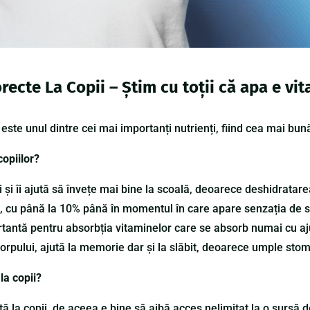
orecte La Copii – Știm cu toții că apa e vi
 este unul dintre cei mai importanți nutrienți, fiind cea mai bu
opiilor?
 și îi ajută să învețe mai bine la scoală, deoarece deshidratar
le, cu până la 10% până în momentul în care apare senzația de s
rtantă pentru absorbția vitaminelor care se absorb numai cu aju
rpului, ajută la memorie dar și la slăbit, deoarece umple stomac
la copii?
ă la copii, de aceea e bine să aibă acces nelimitat la o sursă de